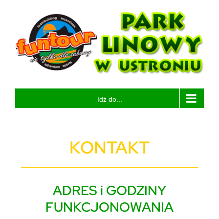
Przejdź
do
zawartości
Idź do...
KONTAKT
ADRES i GODZINY
FUNKCJONOWANIA