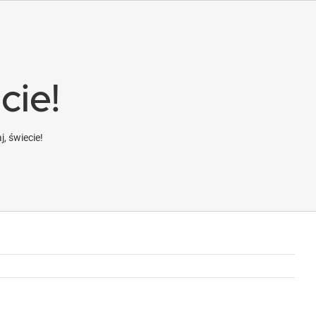
cie!
j, świecie!